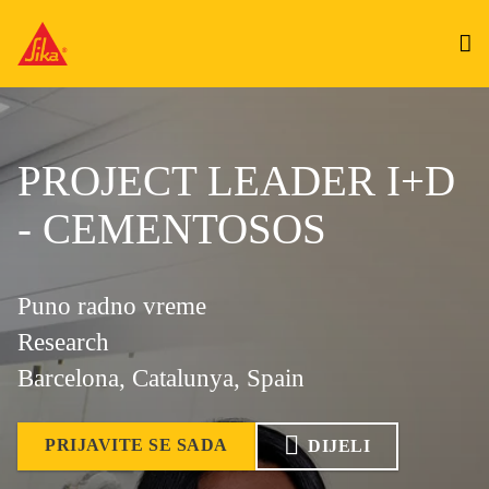
PROJECT LEADER I+D
- CEMENTOSOS
Puno radno vreme
Research
Barcelona, Catalunya, Spain
PRIJAVITE SE SADA
DIJELI