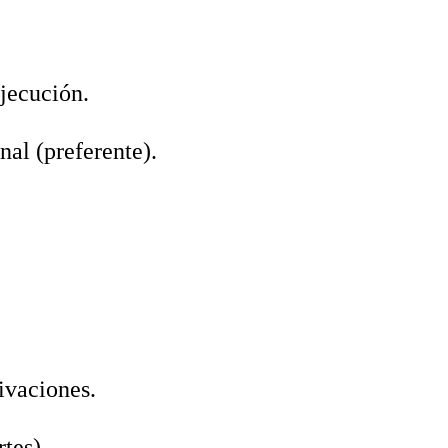
ejecución.
nal (preferente).
ivaciones.
tes).